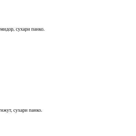
омидор, сухари панко.
унжут, сухари панко.