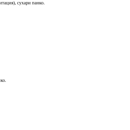
тация), сухари панко.
ко.