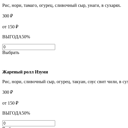
Рис, нори, тамаго, огурец, сливочный сыр, унаги, в сухарях.
300 ₽
от 150
₽
ВЫГОДА
50%
Выбрать
Жареный ролл Изуми
Рис, нори, сливочный сыр, огурец, такуан, соус свит чили, в су
300 ₽
от 150
₽
ВЫГОДА
50%