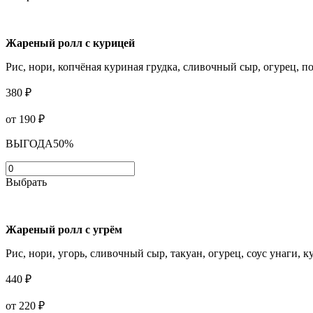
Жареный ролл с курицей
Рис, нори, копчёная куриная грудка, сливочный сыр, огурец, п
380 ₽
от 190
₽
ВЫГОДА
50%
Выбрать
Жареный ролл с угрём
Рис, нори, угорь, сливочный сыр, такуан, огурец, соус унаги, к
440 ₽
от 220
₽