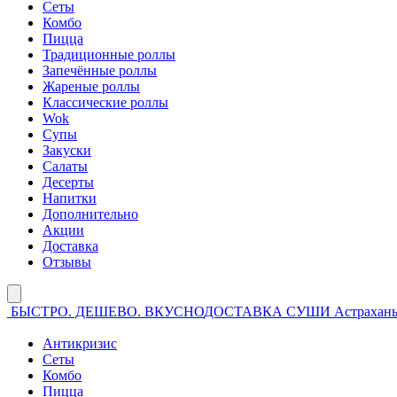
Сеты
Комбо
Пицца
Традиционные роллы
Запечённые роллы
Жареные роллы
Классические роллы
Wok
Супы
Закуски
Салаты
Десерты
Напитки
Дополнительно
Акции
Доставка
Отзывы
БЫСТРО. ДЕШЕВО. ВКУСНО
ДОСТАВКА СУШИ Астрахан
Антикризис
Сеты
Комбо
Пицца