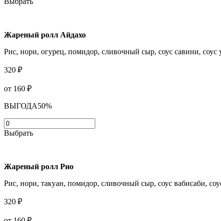
Выбрать
Жареный ролл Айдахо
Рис, нори, огурец, помидор, сливочный сыр, соус савини, соус у
320 ₽
от 160
₽
ВЫГОДА
50%
Выбрать
Жареный ролл Рио
Рис, нори, такуан, помидор, сливочный сыр, соус вабисаби, соус
320 ₽
от 160
₽