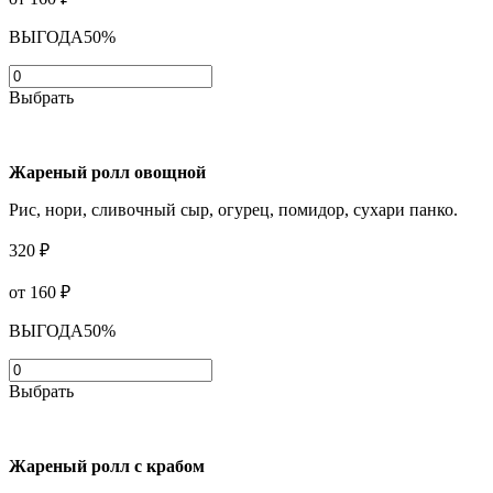
ВЫГОДА
50%
Выбрать
Жареный ролл овощной
Рис, нори, сливочный сыр, огурец, помидор, сухари панко.
320 ₽
от 160
₽
ВЫГОДА
50%
Выбрать
Жареный ролл с крабом