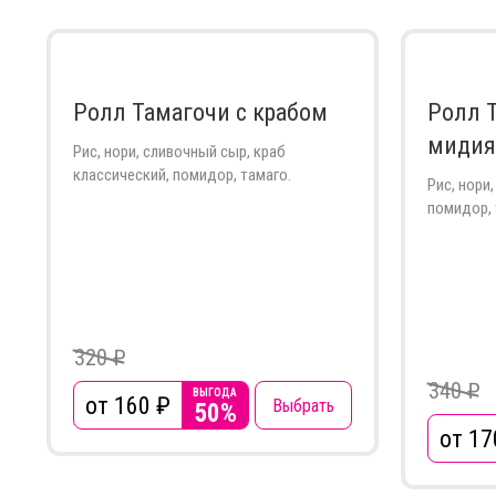
Ролл Тамагочи с крабом
Ролл 
миди
Рис, нори, сливочный сыр, краб
классический, помидор, тамаго.
Рис, нори
помидор, 
320 ₽
340 ₽
ВЫГОДА
от 160
₽
Выбрать
50%
от 17