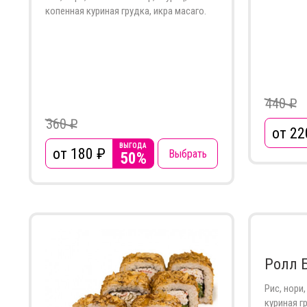
копенная куриная грудка, икра масаго.
440 ₽
360 ₽
от 22
ВЫГОДА
от 180
₽
Выбрать
50%
Ролл 
Рис, нори
куриная г