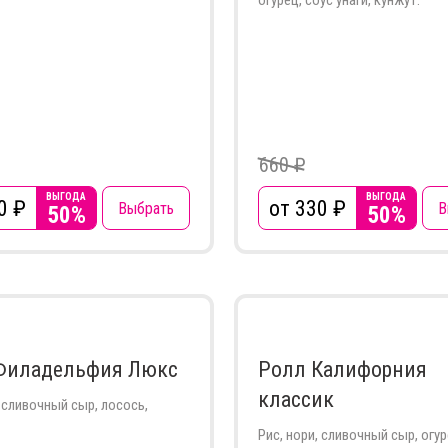
огурец, соус унаги, кунжут.
660 ₽
ВЫГОДА
ВЫГОДА
0
₽
от 330
₽
Выбрать
В
50%
50%
Филадельфия Люкс
Ролл Калифорния
классик
, сливочный сыр, лосось,
Рис, нори, сливочный сыр, огур