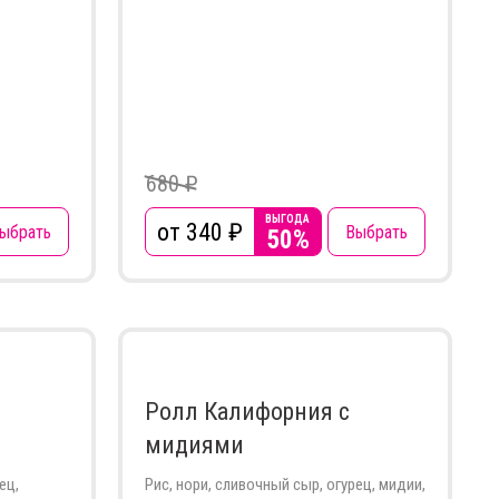
680 ₽
ВЫГОДА
от 340
₽
ыбрать
Выбрать
50%
Ролл Калифорния с
мидиями
ец,
Рис, нори, сливочный сыр, огурец, мидии,