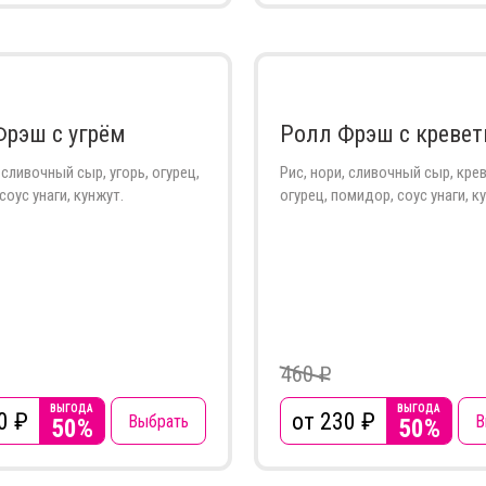
Фрэш с угрём
Ролл Фрэш с кревет
 сливочный сыр, угорь, огурец,
Рис, нори, сливочный сыр, кре
соус унаги, кунжут.
огурец, помидор, соус унаги, к
460 ₽
ВЫГОДА
ВЫГОДА
0
₽
от 230
₽
Выбрать
В
50%
50%