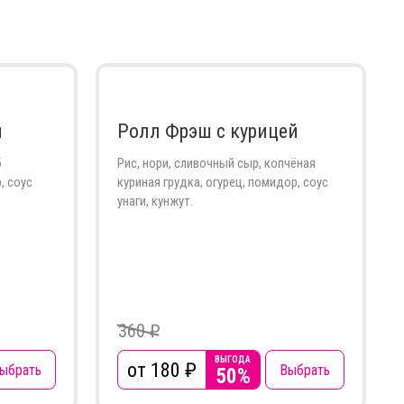
м
Ролл Фрэш с курицей
б
Рис, нори, сливочный сыр, копчёная
, соус
куриная грудка, огурец, помидор, соус
унаги, кунжут.
360 ₽
ВЫГОДА
от 180
₽
ыбрать
Выбрать
50%