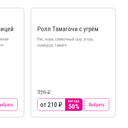
рицей
Ролл Тамагочи с угрём
чёная
Рис, нори, сливочный сыр, угорь,
го.
помидор, тамаго.
420 ₽
ВЫГОДА
от 210
₽
ыбрать
Выбрать
50%