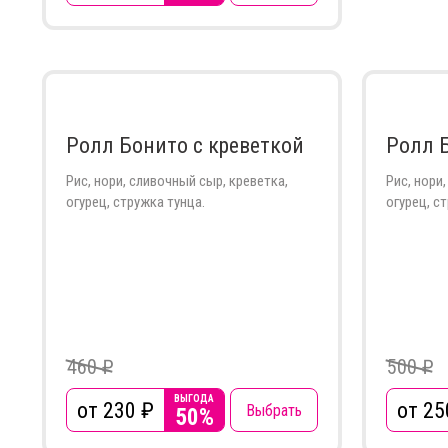
Ролл Бонито с креветкой
Ролл 
Рис, нори, сливочный сыр, креветка,
Рис, нори
огурец, стружка тунца.
огурец, с
460 ₽
500 ₽
ВЫГОДА
от 230
₽
от 25
Выбрать
50%