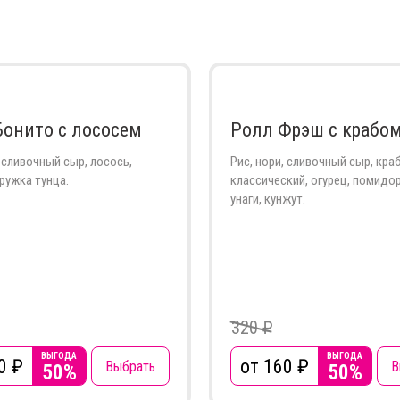
Бонито с лососем
Ролл Фрэш с крабо
, сливочный сыр, лосось,
Рис, нори, сливочный сыр, кра
тружка тунца.
классический, огурец, помидор
унаги, кунжут.
320 ₽
ВЫГОДА
ВЫГОДА
0
₽
от 160
₽
Выбрать
В
50%
50%