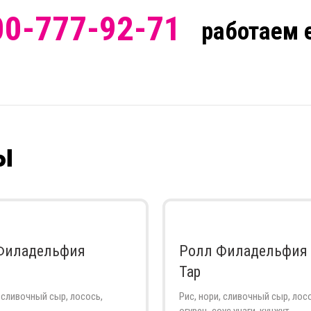
00-777-92-71
работаем
ы
Филадельфия
Ролл Филадельфия 
Тар
, сливочный сыр, лосось,
Рис, нори, сливочный сыр, лос