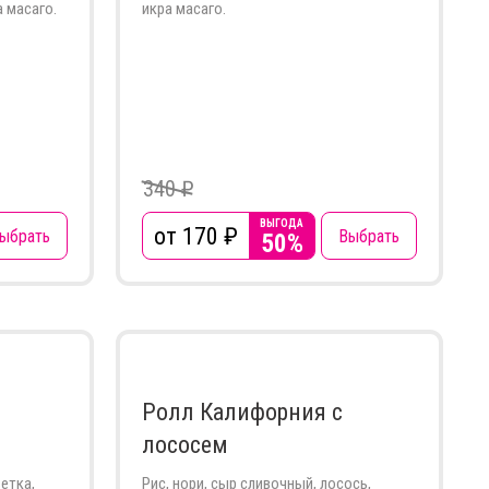
 масаго.
икра масаго.
340 ₽
ВЫГОДА
от 170
₽
ыбрать
Выбрать
50%
Ролл Калифорния с
лососем
ветка,
Рис, нори, сыр сливочный, лосось,