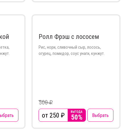
кой
Ролл Фрэш с лососем
ветка,
Рис, нори, сливочный сыр, лосось,
унжут.
огурец, помидор, соус унаги, кунжут.
500 ₽
ВЫГОДА
от 250
₽
ыбрать
Выбрать
50%