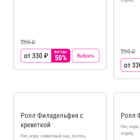
огурец.
660 ₽
660 ₽
ВЫГОДА
от 330
₽
Выбрать
50%
от 33
Ролл Филадельфия с
Ролл 
креветкой
Рис, нори
огурец.
Рис, нори, сливочный сыр, лосось,