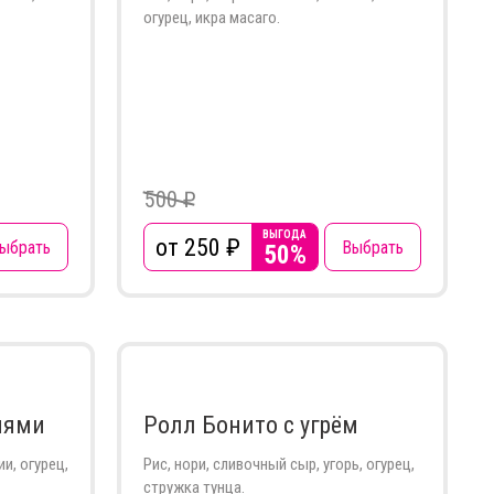
огурец, икра масаго.
500 ₽
ВЫГОДА
от 250
₽
ыбрать
Выбрать
50%
иями
Ролл Бонито с угрём
и, огурец,
Рис, нори, сливочный сыр, угорь, огурец,
стружка тунца.