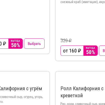
снежный краб (имитация), икра
320 ₽
ВЫГОДА
0
₽
Выбрать
50%
ВЫГОДА
от 160
₽
В
50%
Калифорния с угрём
Ролл Калифорния с
креветкой
 сливочный сыр, огурец, угорь,
го.
Рис, нори, сливочный сыр, кре