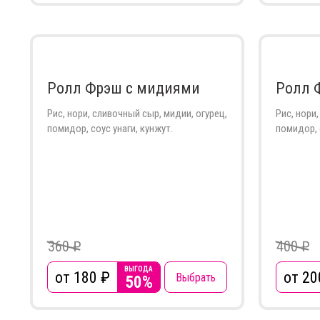
Ролл Фрэш с мидиями
Ролл 
Рис, нори, сливочный сыр, мидии, огурец,
Рис, нори,
помидор, соус унаги, кунжут.
помидор, 
360 ₽
400 ₽
ВЫГОДА
от 180
₽
от 20
Выбрать
50%