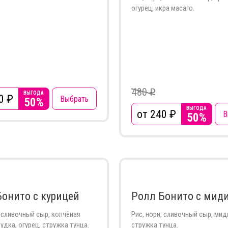
огурец, икра масаго.
480 ₽
ВЫГОДА
0
₽
Выбрать
50%
ВЫГОДА
от 240
₽
В
50%
Бонито с курицей
Ролл Бонито с мид
, сливочный сыр, копчёная
Рис, нори, сливочный сыр, миди
рудка, огурец, стружка тунца.
стружка тунца.