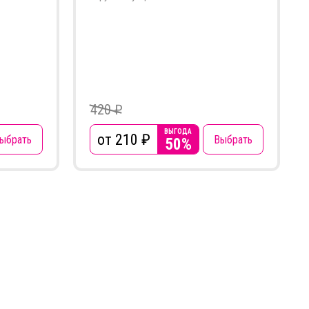
420 ₽
ВЫГОДА
от 210
₽
ыбрать
Выбрать
50%