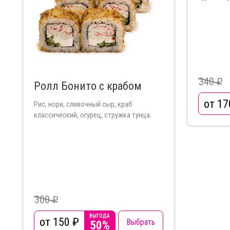
340 ₽
Ролл Бонито с крабом
от 17
Рис, нори, сливочный сыр, краб
классический, огурец, стружка тунца.
300 ₽
ВЫГОДА
от 150
₽
Выбрать
50%