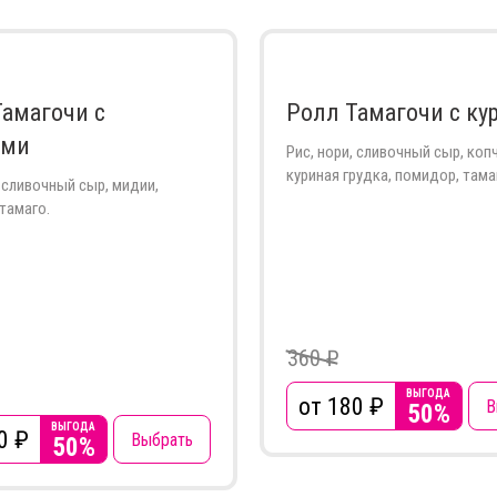
Тамагочи с
Ролл Тамагочи с ку
ями
Рис, нори, сливочный сыр, коп
куриная грудка, помидор, тама
, сливочный сыр, мидии,
тамаго.
360 ₽
ВЫГОДА
от 180
₽
В
50%
ВЫГОДА
0
₽
Выбрать
50%