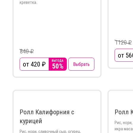
креветка.
1120 ₽
840 ₽
от 56
ВЫГОДА
от 420
₽
Выбрать
50%
Ролл Калифорния с
Ролл 
курицей
Рис, нори,
икра маса
Рис, нори, сливочный сыр, огурец,